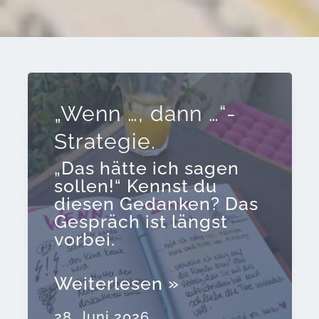
„Wenn …, dann …“-
Strategie.
„Das hätte ich sagen
sollen!“ Kennst du
diesen Gedanken? Das
Gespräch ist längst
vorbei.
„Wenn
Weiterlesen »
…,
dann
28. Juni 2026