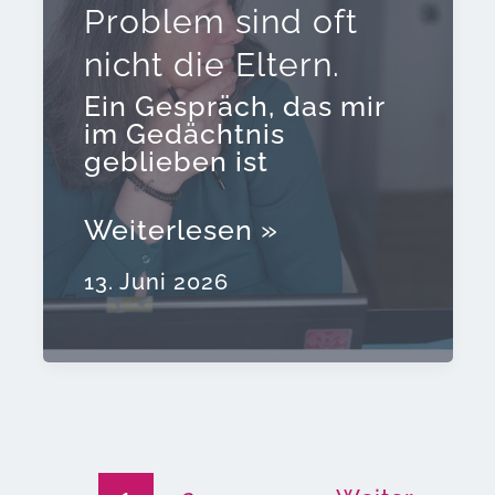
Problem sind oft
nicht die Eltern.
Ein Gespräch, das mir
im Gedächtnis
geblieben ist
Schwierige
Weiterlesen »
Elterngespräche?
Das
13. Juni 2026
eigentliche
Problem
sind
oft
nicht
die
Eltern.