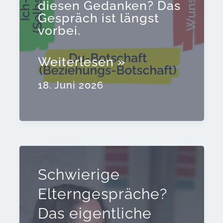
diesen Gedanken? Das
Gespräch ist längst
vorbei.
Die
Weiterlesen »
4
Fragen,
18. Juni 2026
die
mich
in
schwierigen
Gesprächen
deutlich
reaktionsfähiger
Schwierige
gemacht
Elterngespräche?
haben
Das eigentliche