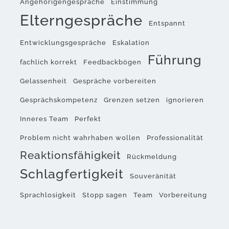
Angehörigengespräche
Einstimmung
Elterngespräche
Entspannt
Entwicklungsgespräche
Eskalation
Führung
fachlich korrekt
Feedbackbögen
Gelassenheit
Gespräche vorbereiten
Gesprächskompetenz
Grenzen setzen
ignorieren
Inneres Team
Perfekt
Problem nicht wahrhaben wollen
Professionalität
Reaktionsfähigkeit
Rückmeldung
Schlagfertigkeit
Souveränität
Sprachlosigkeit
Stopp sagen
Team
Vorbereitung